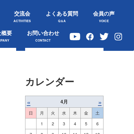
交流会
よくある質問
会員の声
ACTIVITIES
Q＆A
VOICE
社概要
お問い合わせ
PANY
CONTACT
カレンダー
«
»
4月
日
月
火
水
木
金
土
1
2
3
4
5
6