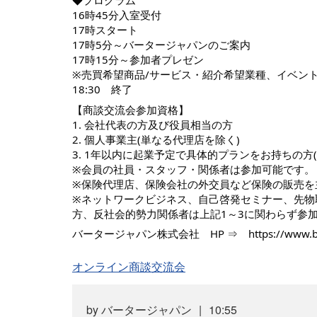
◆プログラム
16時45分入室受付
17時スタート
17時5分～バータージャパンのご案内
17時15分～参加者プレゼン
※売買希望商品/サービス・紹介希望業種、イベン
18:30 終了
【商談交流会参加資格】
1. 会社代表の方及び役員相当の方
2. 個人事業主(単なる代理店を除く)
3. 1年以内に起業予定で具体的プランをお持ちの方
※会員の社員・スタッフ・関係者は参加可能です。
※保険代理店、保険会社の外交員など保険の販売を
※ネットワークビジネス、自己啓発セミナー、先物
方、反社会的勢力関係者は上記1～3に関わらず参
バータージャパン株式会社 HP ⇒
https://www.b
オンライン商談交流会
by
バータージャパン
10:55