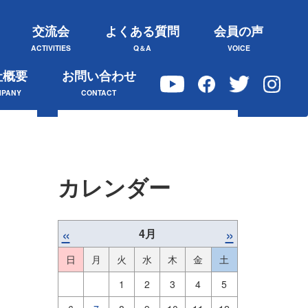
交流会
よくある質問
会員の声
ACTIVITIES
Q＆A
VOICE
社概要
お問い合わせ
PANY
CONTACT
カレンダー
«
»
4月
日
月
火
水
木
金
土
1
2
3
4
5