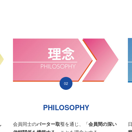
02
PHILOSOPHY
し
会員同士の
バーター取引
を通じ、「
会員間の深い