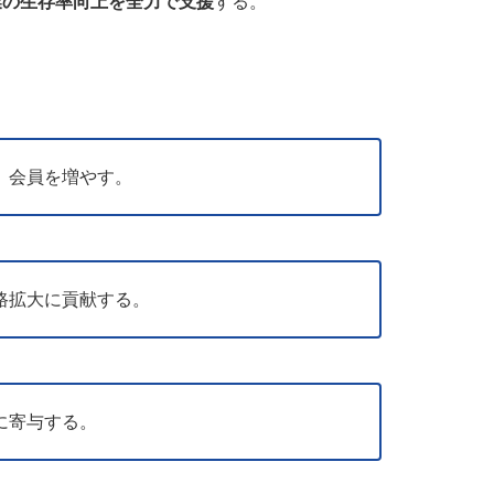
業の生存率向上を全力で支援
する。
、会員を増やす。
路拡大に貢献する。
に寄与する。