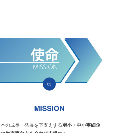
03
MISSION
日本の成長・発展を下支えする
弱小・中小零細企