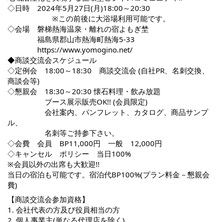
◇日時 2024年5月27日(月)18:00～20:30
※この前後に大浴場利用可能です。
◇会場 磐梯熱海温泉・離れの宿よもぎ埜
福島県郡山市熱海町熱海5-33
https://www.yomogino.net/
◆商談交流会スケジュール
◇定例会 18:00～18:30 商談交流会 (自社PR、名刺交換、
商談会等)
◇懇親会 18:30～20:30 懐石料理・飲み放題
ブース展示販売OK!! (会員限定)
会社案内、パンフレット、カタログ、商品サンプ
ル、
名刺等ご持参下さい。
◇会費 会員 BP11,000円 一般 12,000円
◇キャンセル ポリシー 当日100%
※会員以外の出席も大歓迎!!
当日の宿泊も可能です。宿泊代BP100%(プラン料金－懇親会
費)
【商談交流会参加資格】
1. 会社代表の方及び役員相当の方
2. 個人事業主(単なる代理店を除く)