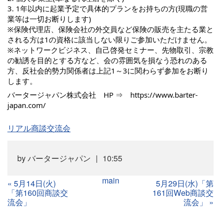
3. 1年以内に起業予定で具体的プランをお持ちの方(現職の営
業等は一切お断りします)
※保険代理店、保険会社の外交員など保険の販売を主たる業と
される方は1の資格に該当しない限りご参加いただけません。
※ネットワークビジネス、自己啓発セミナー、先物取引、宗教
の勧誘を目的とする方など、会の雰囲気を損なう恐れのある
方、反社会的勢力関係者は上記1～3に関わらず参加をお断り
します。
バータージャパン株式会社 HP ⇒
https://www.barter-
japan.com/
リアル商談交流会
by
バータージャパン
10:55
main
«
5月14日(火)
5月29日(水)「第
「第160回商談交
161回Web商談交
流会」
流会」
»