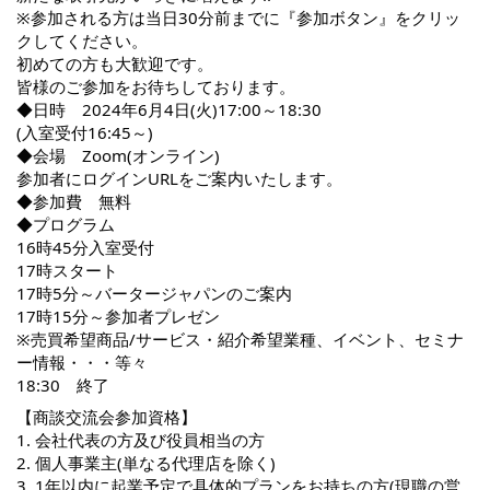
※参加される方は当日30分前までに『参加ボタン』をクリッ
クしてください。
初めての方も大歓迎です。
皆様のご参加をお待ちしております。
◆日時 2024年6月4日(火)17:00～18:30
(入室受付16:45～)
◆会場 Zoom(オンライン)
参加者にログインURLをご案内いたします。
◆参加費 無料
◆プログラム
16時45分入室受付
17時スタート
17時5分～バータージャパンのご案内
17時15分～参加者プレゼン
※売買希望商品/サービス・紹介希望業種、イベント、セミナ
ー情報・・・等々
18:30 終了
【商談交流会参加資格】
1. 会社代表の方及び役員相当の方
2. 個人事業主(単なる代理店を除く)
3. 1年以内に起業予定で具体的プランをお持ちの方(現職の営