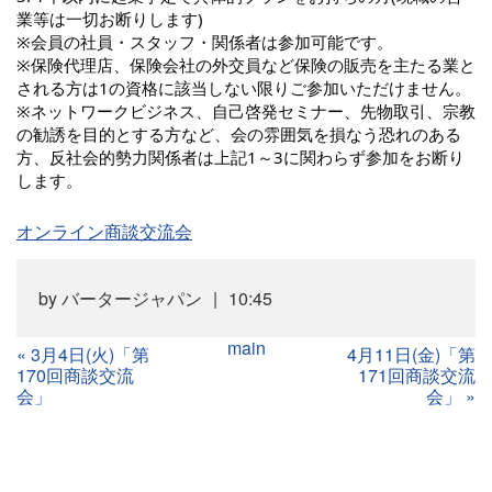
業等は一切お断りします)
※会員の社員・スタッフ・関係者は参加可能です。
※保険代理店、保険会社の外交員など保険の販売を主たる業と
される方は1の資格に該当しない限りご参加いただけません。
※ネットワークビジネス、自己啓発セミナー、先物取引、宗教
の勧誘を目的とする方など、会の雰囲気を損なう恐れのある
方、反社会的勢力関係者は上記1～3に関わらず参加をお断り
します。
オンライン商談交流会
by
バータージャパン
10:45
main
«
3月4日(火)「第
4月11日(金)「第
170回商談交流
171回商談交流
会」
会」
»