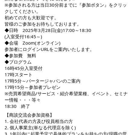
※参加される方は当日30分前までに『参加ボタン』をクリッ
クしてください。
初めての方も大歓迎です。
皆様のご参加をお待ちしております。
◆日時 2025年3月28日(金)17:00～18:30
(入室受付16:45～)
◆会場 Zoom(オンライン)
参加者にログインURLをご案内いたします。
◆参加費 無料
◆プログラム
16時45分入室受付
17時スタート
17時5分～バータージャパンのご案内
17時15分～参加者プレゼン
※売買希望商品/サービス・紹介希望業種、イベント、セミナ
ー情報・・・等々
18:30 終了
【商談交流会参加資格】
1. 会社代表の方及び役員相当の方
2. 個人事業主(単なる代理店を除く)
3. 1年以内に起業予定で具体的プランをお持ちの方(現職の営