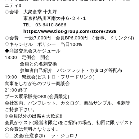
ニティ!!
◇会場 大衆食堂 十九坪
東京都品川区南大井６-２４-１
TEL 03-6410-8686
https://www.tios-group.com/store/2938
◇会費 一般7,000円 会員BP6,000円 ( 食事、ドリンク付)
◇キャンセル ポリシー 当日100%
◆商談交流会スケジュール
18:00 定例会 開会
全員との名刺交換
参加者自己紹介 パンフレット・カタログ等配布
19:00 懇親会(ビストロ・フリードリンク)
食事をしながらのフリー商談会
21:00 終了
ブース展示販売OK!! (会員限定)
会社案内、パンフレット、カタログ、商品サンプル、名刺等
ご持参下さい。
※会員以外の出席も大歓迎!!
会員がゲスト(経営者限定)をご招待の場合、初回に限りゲスト
の会費は無料となります。
◇二次会(任意参加) ラ・ジョロナ