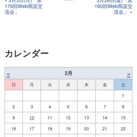
«
3月3日(月)「第
3月28日(金)「第
179回Web商談交
180回Web商談交
流会」
流会」
»
カレンダー
«
»
2月
日
月
火
水
木
金
土
1
2
3
4
5
6
7
8
9
10
11
12
13
14
15
16
17
18
19
20
21
22