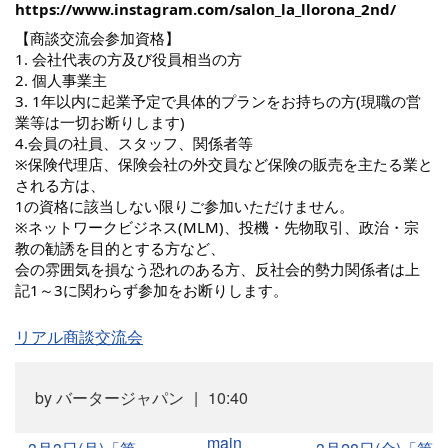
https://www.instagram.com/salon_la_llorona_2nd/
【商談交流会参加資格】
1. 会社代表の方及び役員相当の方
2. 個人事業主
3. 1年以内に起業予定で具体的プランをお持ちの方(現職の営
業等は一切お断りします)
4.会員の社員、スタッフ、関係者等
※保険代理店、保険会社の外交員など保険の販売を主たる業と
される方は、
1の資格に該当しない限りご参加いただけません。
※ネットワークビジネス(MLM)、投機・先物取引、政治・宗
教の勧誘を目的とする方など、
会の雰囲気を損なう恐れのある方、反社会的勢力関係者は上
記1～3に関わらず参加をお断りします。
リアル商談交流会
by
バータージャパン
10:40
main