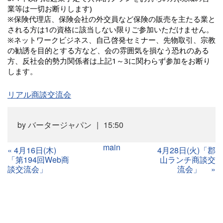
業等は一切お断りします)
※保険代理店、保険会社の外交員など保険の販売を主たる業と
される方は1の資格に該当しない限りご参加いただけません。
※ネットワークビジネス、自己啓発セミナー、先物取引、宗教
の勧誘を目的とする方など、会の雰囲気を損なう恐れのある
方、反社会的勢力関係者は上記1～3に関わらず参加をお断り
します。
リアル商談交流会
by
バータージャパン
15:50
main
«
4月16日(木)
4月28日(火)「郡
「第194回Web商
山ランチ商談交
談交流会」
流会」
»