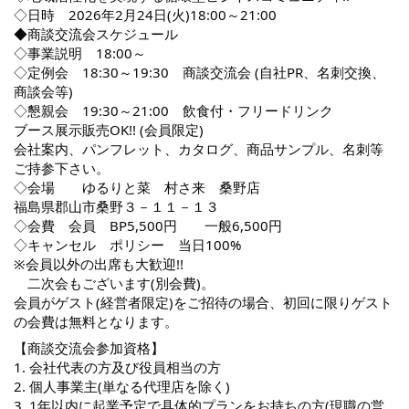
◇日時 2026年2月24日(火)18:00～21:00
◆商談交流会スケジュール
◇事業説明 18:00～
◇定例会 18:30～19:30 商談交流会 (自社PR、名刺交換、
商談会等)
◇懇親会 19:30～21:00 飲食付・フリードリンク
ブース展示販売OK!! (会員限定)
会社案内、パンフレット、カタログ、商品サンプル、名刺等
ご持参下さい。
◇会場 ゆるりと菜 村さ来 桑野店
福島県郡山市桑野３－１１－１３
◇会費 会員 BP5,500円 一般6,500円
◇キャンセル ポリシー 当日100%
※会員以外の出席も大歓迎!!
二次会もございます(別会費)。
会員がゲスト(経営者限定)をご招待の場合、初回に限りゲスト
の会費は無料となります。
【商談交流会参加資格】
1. 会社代表の方及び役員相当の方
2. 個人事業主(単なる代理店を除く)
3. 1年以内に起業予定で具体的プランをお持ちの方(現職の営