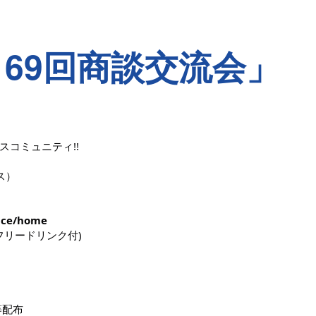
第169回商談交流会」
コミュニティ!!
ス）
ace/home
、フリードリンク付)
配布