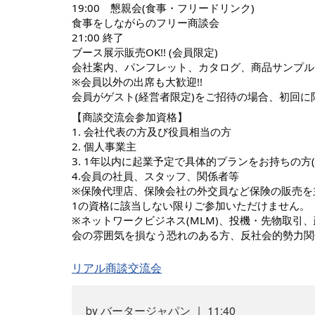
19:00 懇親会(食事・フリードリンク)
食事をしながらのフリー商談会
21:00 終了
ブース展示販売OK!! (会員限定)
会社案内、パンフレット、カタログ、商品サンプル
※会員以外の出席も大歓迎!!
会員がゲスト(経営者限定)をご招待の場合、初回
【商談交流会参加資格】
1. 会社代表の方及び役員相当の方
2. 個人事業主
3. 1年以内に起業予定で具体的プランをお持ちの方
4.会員の社員、スタッフ、関係者等
※保険代理店、保険会社の外交員など保険の販売を
1の資格に該当しない限りご参加いただけません。
※ネットワークビジネス(MLM)、投機・先物取引
会の雰囲気を損なう恐れのある方、反社会的勢力関
リアル商談交流会
by
バータージャパン
11:40