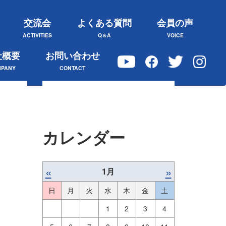
交流会
よくある質問
会員の声
ACTIVITIES
Q＆A
VOICE
社概要
お問い合わせ
PANY
CONTACT
カレンダー
«
»
1月
日
月
火
水
木
金
土
1
2
3
4