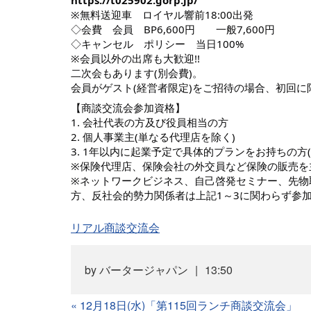
https://t025902.gorp.jp/
※無料送迎車 ロイヤル響前18:00出発
◇会費 会員 BP6,600円 一般7,600円
◇キャンセル ポリシー 当日100%
※会員以外の出席も大歓迎!!
二次会もあります(別会費)。
会員がゲスト(経営者限定)をご招待の場合、初回
【商談交流会参加資格】
1. 会社代表の方及び役員相当の方
2. 個人事業主(単なる代理店を除く)
3. 1年以内に起業予定で具体的プランをお持ちの方
※保険代理店、保険会社の外交員など保険の販売を
※ネットワークビジネス、自己啓発セミナー、先物
方、反社会的勢力関係者は上記1～3に関わらず参
リアル商談交流会
by
バータージャパン
13:50
«
12月18日(水)「第115回ランチ商談交流会」