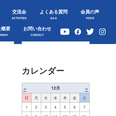
交流会
よくある質問
会員の声
ACTIVITIES
Q＆A
VOICE
社概要
お問い合わせ
PANY
CONTACT
カレンダー
«
»
12月
日
月
火
水
木
金
土
1
2
3
4
5
6
7