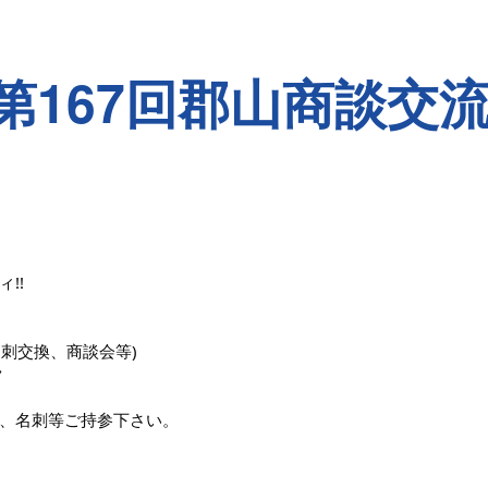
「第167回郡山商談交
!!
、名刺交換、商談会等)
ク
、名刺等ご持参下さい。