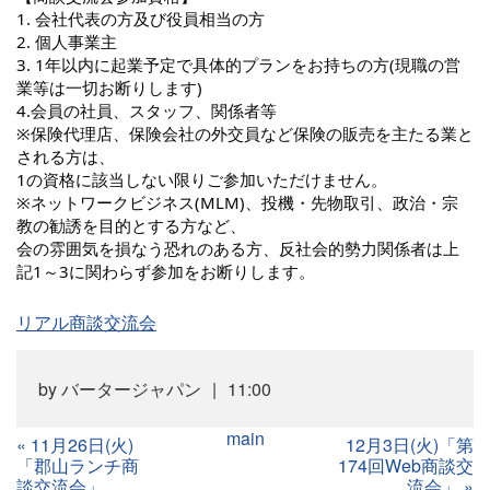
1. 会社代表の方及び役員相当の方
2. 個人事業主
3. 1年以内に起業予定で具体的プランをお持ちの方(現職の営
業等は一切お断りします)
4.会員の社員、スタッフ、関係者等
※保険代理店、保険会社の外交員など保険の販売を主たる業と
される方は、
1の資格に該当しない限りご参加いただけません。
※ネットワークビジネス(MLM)、投機・先物取引、政治・宗
教の勧誘を目的とする方など、
会の雰囲気を損なう恐れのある方、反社会的勢力関係者は上
記1～3に関わらず参加をお断りします。
リアル商談交流会
by
バータージャパン
11:00
main
«
11月26日(火)
12月3日(火)「第
「郡山ランチ商
174回Web商談交
談交流会」
流会」
»