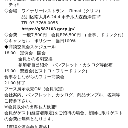
ニティ!!
◇会場 ワイナリーレストラン Climat（クリマ）
品川区南大井6-24-4 ホテル大森西洋館1F
TEL 03-3768-0055
https://g587103.gorp.jp/
◇会費 一般7,500円 会員BP6,500円 ( 食事、ドリンク付)
◇キャンセル ポリシー 当日100%
◆商談交流会スケジュール
18:00 定例会 開会
全員との名刺交換
参加者自己紹介 パンフレット・カタログ等配布
19:00 懇親会(ビストロ・フリードリンク)
食事をしながらのフリー商談会
21:00 終了
ブース展示販売OK!! (会員限定)
会社案内、パンフレット、カタログ、商品サンプル、名刺等
ご持参下さい。
※会員以外の出席も大歓迎!!
会員がゲスト(経営者限定)をご招待の場合、初回に限りゲスト
の会費は無料となります。
【商談交流会参加資格】