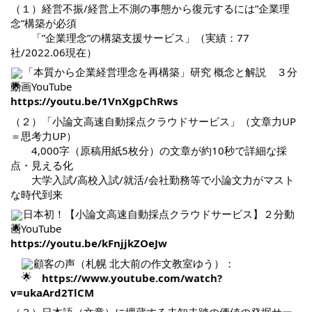
（１）経営不振/経営上不測の事態から復元するには”企業理
念”構築が必須
「”企業理念”の構築支援サービス」（実績：77
社/2022.06現在）
「本質から企業経営理念を再構築」研究 概念と解説 ３分
動画YouTube
https://youtu.be/1VnXgpChRws
（２）「小論文高速自動採点クラウドサービス」（文章力UP
＝思考力UP）
4,000字（原稿用紙5枚分）の文章が約10秒で詳細な採
点・見える化
大学入試/高校入試/就活/会社勤務等で小論文力がマスト
な時代到来
日本初！【小論文高速自動採点クラウドサービス】２分動
画YouTube
https://youtu.be/kFnjjkZOeJw
顧客の声（札幌 北大前の作文教室ゆう）：
https://www.youtube.com/watch?
v=ukaArd2TlCM