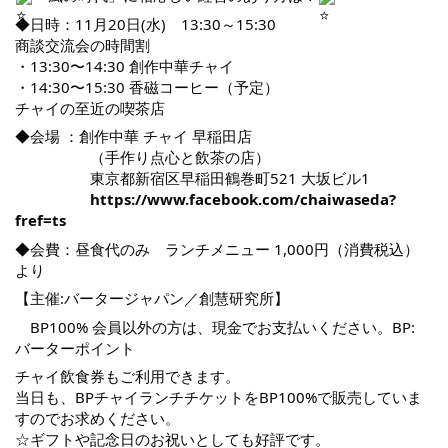
◆日時：11月20日(水) 13:30～15:30
商談交流会の時間割
・13:30〜14:30 創作中華チャイ
・14:30〜15:30 香磁コーヒー（予定）
チャイの至近の喫茶店
◆会場 ：創作中華 チャイ 早稲田店
（手作り点心と飲茶の店）
東京都新宿区早稲田鶴巻町521 大坂ビル1
https://www.facebook.com/chaiwaseda?
fref=ts
◆会費：昼食代のみ ランチメニュー 1,000円（消費税込）
より
【主催:バータージャパン／創慧研究所】
BP100% 会員以外の方は、現金でお支払いください。BP:
バーターポイント
チャイ飲食券もご利用できます。
当日も、BPチャイランチチケットをBP100%で販売していま
すのでお求めください。
☆ギフトや記念日のお祝いとしても好評です。