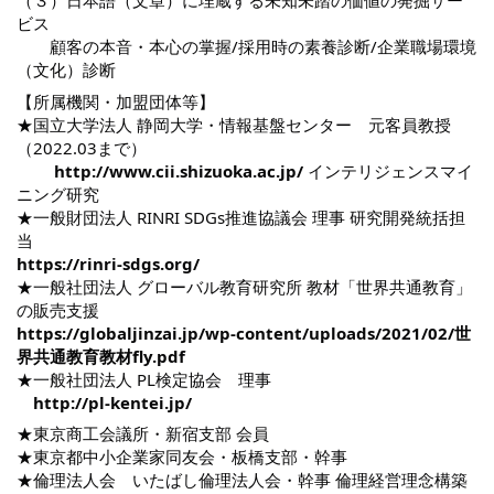
（３）日本語（文章）に埋蔵する未知未踏の価値の発掘サー
ビス
顧客の本音・本心の掌握/採用時の素養診断/企業職場環境
（文化）診断
【所属機関・加盟団体等】
★国立大学法人 静岡大学・情報基盤センター 元客員教授
（2022.03まで）
http://www.cii.shizuoka.ac.jp/
インテリジェンスマイ
ニング研究
★一般財団法人 RINRI SDGs推進協議会 理事 研究開発統括担
当
https://rinri-sdgs.org/
★一般社団法人 グローバル教育研究所 教材「世界共通教育」
の販売支援
https://globaljinzai.jp/wp-content/uploads/2021/02/世
界共通教育教材fly.pdf
★一般社団法人 PL検定協会 理事
http://pl-kentei.jp/
★東京商工会議所・新宿支部 会員
★東京都中小企業家同友会・板橋支部・幹事
★倫理法人会 いたばし倫理法人会・幹事 倫理経営理念構築