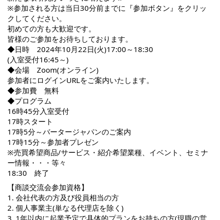
※参加される方は当日30分前までに『参加ボタン』をクリッ
クしてください。
初めての方も大歓迎です。
皆様のご参加をお待ちしております。
◆日時 2024年10月22日(火)17:00～18:30
(入室受付16:45～)
◆会場 Zoom(オンライン)
参加者にログインURLをご案内いたします。
◆参加費 無料
◆プログラム
16時45分入室受付
17時スタート
17時5分～バータージャパンのご案内
17時15分～参加者プレゼン
※売買希望商品/サービス・紹介希望業種、イベント、セミナ
ー情報・・・等々
18:30 終了
【商談交流会参加資格】
1. 会社代表の方及び役員相当の方
2. 個人事業主(単なる代理店を除く)
3. 1年以内に起業予定で具体的プランをお持ちの方(現職の営