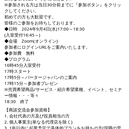
※参加される方は当日30分前までに『参加ボタン』をクリッ
クしてください。
初めての方も大歓迎です。
皆様のご参加をお待ちしております。
◆日時 2024年9月4日(水)17:00～18:30
(入室受付16:45～)
◆会場 Zoom(オンライン)
参加者にログインURLをご案内いたします。
◆参加費 無料
◆プログラム
16時45分入室受付
17時スタート
17時5分～バータージャパンのご案内
17時15分～参加者プレゼン
※売買希望商品/サービス・紹介希望業種、イベント、セミナ
ー情報・・・等々
18:30 終了
【商談交流会参加資格】
1. 会社代表の方及び役員相当の方
2. 個人事業主(単なる代理店を除く)
3. 1年以内に起業予定で具体的プランをお持ちの方(現職の営