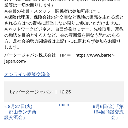
業等は一切お断りします)
※会員の社員・スタッフ・関係者は参加可能です。
※保険代理店、保険会社の外交員など保険の販売を主たる業と
される方は1の資格に該当しない限りご参加いただけません。
※ネットワークビジネス、自己啓発セミナー、先物取引、宗教
の勧誘を目的とする方など、会の雰囲気を損なう恐れのある
方、反社会的勢力関係者は上記1～3に関わらず参加をお断り
します。
バータージャパン株式会社 HP ⇒
https://www.barter-
japan.com/
オンライン商談交流会
by
バータージャパン
12:25
main
«
8月27日(火)
9月6日(金)「第
「郡山ランチ商
164回商談交流
談交流会」
会」
»