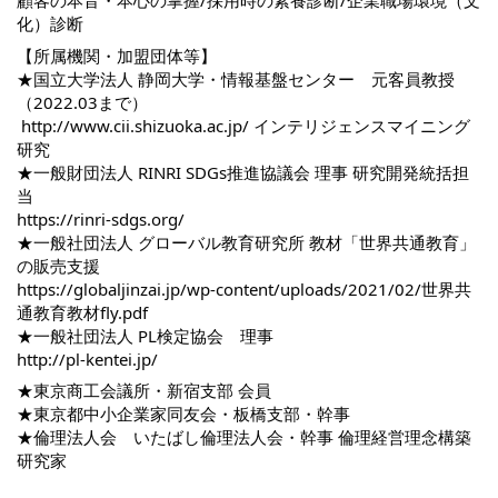
顧客の本音・本心の掌握/採用時の素養診断/企業職場環境（文
化）診断
【所属機関・加盟団体等】
★国立大学法人 静岡大学・情報基盤センター 元客員教授
（2022.03まで）
http://www.cii.shizuoka.ac.jp/
インテリジェンスマイニング
研究
★一般財団法人 RINRI SDGs推進協議会 理事 研究開発統括担
当
https://rinri-sdgs.org/
★一般社団法人 グローバル教育研究所 教材「世界共通教育」
の販売支援
https://globaljinzai.jp/wp-content/uploads/2021/02/世界共
通教育教材fly.pdf
★一般社団法人 PL検定協会 理事
http://pl-kentei.jp/
★東京商工会議所・新宿支部 会員
★東京都中小企業家同友会・板橋支部・幹事
★倫理法人会 いたばし倫理法人会・幹事 倫理経営理念構築
研究家