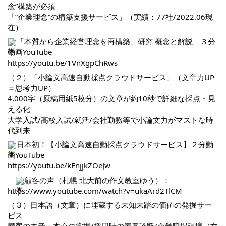
念”構築が必須
「”企業理念”の構築支援サービス」（実績：77社/2022.06現
在）
「本質から企業経営理念を再構築」研究 概念と解説 ３分
動画YouTube
https://youtu.be/1VnXgpChRws
（２）「小論文高速自動採点クラウドサービス」（文章力UP
＝思考力UP）
4,000字（原稿用紙5枚分）の文章が約10秒で詳細な採点・見
える化
大学入試/高校入試/就活/会社勤務等で小論文力がマストな時
代到来
日本初！【小論文高速自動採点クラウドサービス】２分動
画YouTube
https://youtu.be/kFnjjkZOeJw
顧客の声（札幌 北大前の作文教室ゆう）：
https://www.youtube.com/watch?v=ukaArd2TlCM
（３）日本語（文章）に埋蔵する未知未踏の価値の発掘サー
ビス