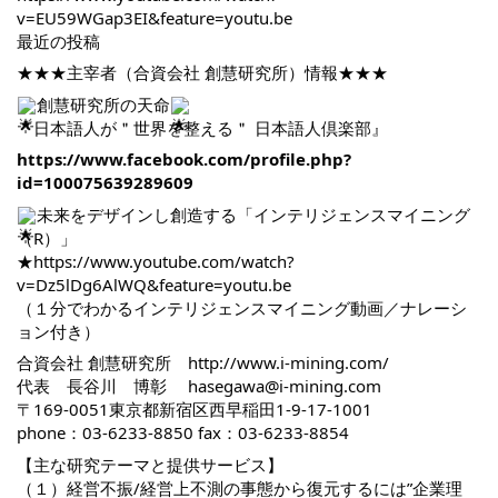
v=EU59WGap3EI&feature=youtu.be
最近の投稿
★★★主宰者（合資会社 創慧研究所）情報★★★
創慧研究所の天命
『日本語人が＂世界を整える＂ 日本語人倶楽部』
https://www.facebook.com/profile.php?
id=100075639289609
未来をデザインし創造する「インテリジェンスマイニング
（R）」
★
https://www.youtube.com/watch?
v=Dz5lDg6AlWQ&feature=youtu.be
（１分でわかるインテリジェンスマイニング動画／ナレーシ
ョン付き）
合資会社 創慧研究所
http://www.i-mining.com/
代表 長谷川 博彰 hasegawa@i-mining.com
〒169-0051東京都新宿区西早稲田1-9-17-1001
phone：03-6233-8850 fax：03-6233-8854
【主な研究テーマと提供サービス】
（１）経営不振/経営上不測の事態から復元するには”企業理