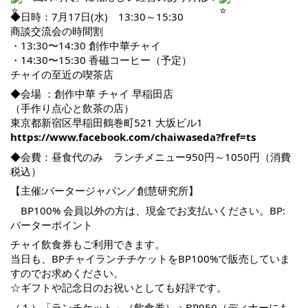
◆日時：7月17日(水) 13:30～15:30
商談交流会の時間割
・13:30〜14:30 創作中華チャイ
・14:30〜15:30 香磁コーヒー（予定）
チャイの至近の喫茶店
◆会場 ：創作中華 チャイ 早稲田店
（手作り点心と飲茶の店）
東京都新宿区早稲田鶴巻町521 大坂ビル1
https://www.facebook.com/chaiwaseda?fref=ts
◆会費：昼食代のみ ランチメニュー950円～1050円（消費
税込）
【主催:バータージャパン／創慧研究所】
BP100% 会員以外の方は、現金でお支払いください。BP:
バーターポイント
チャイ飲食券もご利用できます。
当日も、BPチャイランチチケットをBP100%で販売していま
すのでお求めください。
☆ギフトや記念日のお祝いとしても好評です。
（１）「ランチケット」（飲食券）：BP950（ディナーにも