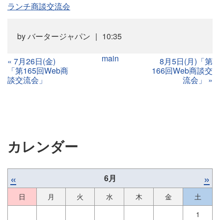
ランチ商談交流会
by
バータージャパン
10:35
main
«
7月26日(金)
8月5日(月)「第
「第165回Web商
166回Web商談交
談交流会」
流会」
»
カレンダー
«
»
6月
日
月
火
水
木
金
土
1