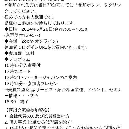
※参加される方は当日30分前までに『参加ボタン』をクリッ
クしてください。
初めての方も大歓迎です。
皆様のご参加をお待ちしております。
◆日時 2024年6月28日(金)17:00～18:30
(入室受付16:45～)
◆会場 Zoom(オンライン)
参加者にログインURLをご案内いたします。
◆参加費 無料
◆プログラム
16時45分入室受付
17時スタート
17時5分～バータージャパンのご案内
17時15分～参加者プレゼン
※売買希望商品/サービス・紹介希望業種、イベント、セミナ
ー情報・・・等々
18:30 終了
【商談交流会参加資格】
1. 会社代表の方及び役員相当の方
2. 個人事業主(単なる代理店を除く)
3. 1年以内に起業予定で具体的プランをお持ちの方(現職の営