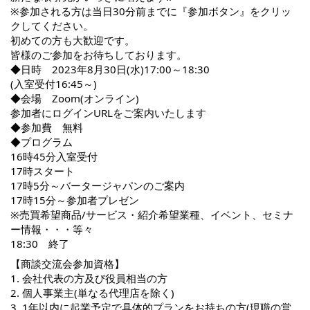
※参加される方は当日30分前までに『参加ボタン』をクリッ
クしてください。
初めての方も大歓迎です。
皆様のご参加をお待ちしております。
◆日時 2023年8月30日(水)17:00～18:30
(入室受付16:45～)
◆会場 Zoom(オンライン)
参加者にログインURLをご案内いたします
◆参加費 無料
◆プログラム
16時45分入室受付
17時スタート
17時5分～バータージャパンのご案内
17時15分～参加者プレゼン
※売買希望商品/サービス・紹介希望業種、イベント、セミナ
ー情報・・・等々
18:30 終了
【商談交流会参加資格】
1. 会社代表の方及び役員相当の方
2. 個人事業主(単なる代理店を除く)
3. 1年以内に起業予定で具体的プランをお持ちの方(現職の営