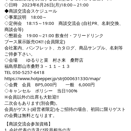
◇日時 2023年6月26日(月)18:00～21:00
◆商談交流会スケジュール
◇事業説明 18:00～
◇定例会 18:15～19:00 商談交流会 (自社PR、名刺交換、
商談会等)
◇懇親会 19:00～21:00 飲食付・フリードリンク
ブース展示販売OK!! (会員限定)
会社案内、パンフレット、カタログ、商品サンプル、名刺等
ご持参下さい。
◇会場 ゆるりと菜 村さ来 桑野店
福島県郡山市桑野３－１１－１３
TEL 050-5257-6418
https://www.hotpepper.jp/strJ000631330/map/
◇会費 会員 BP5,000円 一般 6,000円
◇キャンセル ポリシー 当日100%
※会員以外の出席も大歓迎!!
二次会もあります(別会費)。
会員がゲスト(経営者限定)をご招待の場合、初回に限りゲスト
の会費は無料となります。
【商談交流会参加資格】
1. 会社代表の方及び役員相当の方