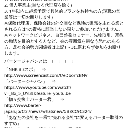
2. 個人事業主(単なる代理店を除く)
3. 1年以内に起業予定で具体的プランをお持ちの方(現職の営
業等は一切お断りします)
※保険代理店、保険会社の外交員など保険の販売を主たる業と
される方は1の資格に該当しない限りご参加いただけません。
※ネットワークビジネス、自己啓発セミナー、先物取引、宗教
の勧誘を目的とする方など、会の雰囲気を損なう恐れのある
方、反社会的勢力関係者は上記1～3に関わらず参加をお断り
します。
バータージャパンとは ↓ ↓ ↓ ↓
「NHK Bizスポ」 ⇒
http://www.screencast.com/t/eDborfcBNV
「バータージャパン」 ⇒
https://www.youtube.com/watch?
v=_Bx_5_UYl3I&feature=youtu.be
「物々交換士バーター君」 ⇒
http://www.barter-
japan.jp/Ctrl/news/whatsnew/5B8CC9C324/
『あなたの会社を一瞬で“売れる会社”に変えるバーター取引の
すすめ』