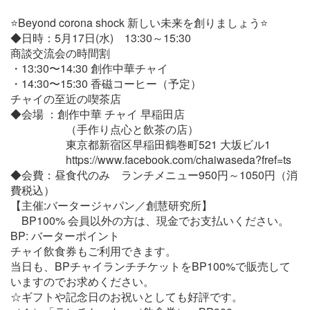
⭐️Beyond corona shock 新しい未来を創りましょう⭐️
◆日時：5月17日(水) 13:30～15:30
商談交流会の時間割
・13:30〜14:30 創作中華チャイ
・14:30〜15:30 香磁コーヒー（予定）
チャイの至近の喫茶店
◆会場 ：創作中華 チャイ 早稲田店
（手作り点心と飲茶の店）
東京都新宿区早稲田鶴巻町521 大坂ビル1
https://www.facebook.com/chaiwaseda?fref=ts
◆会費：昼食代のみ ランチメニュー950円～1050円（消
費税込）
【主催:バータージャパン／創慧研究所】
BP100% 会員以外の方は、現金でお支払いください。
BP: バーターポイント
チャイ飲食券もご利用できます。
当日も、BPチャイランチチケットをBP100%で販売して
いますのでお求めください。
☆ギフトや記念日のお祝いとしても好評です。