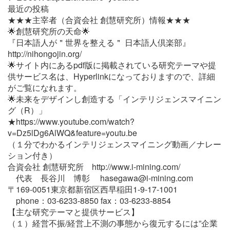
最近の投稿
★★★主宰者（合資会社 創慧研究所）情報★★★
🌟創慧研究所の天命🌟
『日本語人が＂世界を整える＂ 日本語人倶楽部』
http://nihongojin.org/
🌟サイト内にあるpdf版に掲載されている研究テーマや提
供サービス名は、Hyperlinkになっておりますので、詳細
がご覧になれます。
🌟未来をデザインし創造する「インテリジェンスマイニン
グ（R）」
★https://www.youtube.com/watch?
v=Dz5lDg6AlWQ&feature=youtu.be
（１分でわかるインテリジェンスマイニング動画／ナレー
ション付き）
合資会社 創慧研究所 http://www.i-mining.com/
代表 長谷川 博彰 hasegawa@i-mining.com
〒169-0051東京都新宿区西早稲田1-9-17-1001
phone：03-6233-8850 fax：03-6233-8854
【主な研究テーマと提供サービス】
（１）経営不振/経営上不測の事態から復元するには”企業