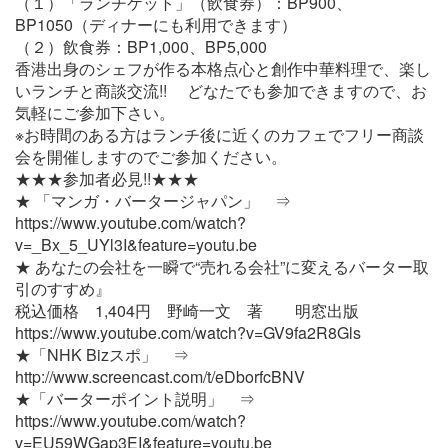
（１）「ランチケット」（飲食券）：BP900、
BP1050（ディナーにも利用できます）
（２）飲食券：BP1,000、BP5,000
香港出身のシェフが作る本格点心と創作中華料理で、楽し
いランチと商談交流!! どなたでも参加できますので、お
気軽にご参加下さい。
※お時間のある方はランチ後に近くのカフェでフリー商談
会を開催しますのでご参加ください。
★★★参加者必見!!★★★
★ 「マンガ・バータージャパン」 ⇒
https://www.youtube.com/watch?
v=_Bx_5_UYl3I&feature=youtu.be
★ あなたの会社を一瞬で“売れる会社”に変えるバーター取
引のすすめ』
税込価格 1,404円 野崎一文 著 明窓出版
https://www.youtube.com/watch?v=GV9fa2R8Gls
★「NHK Bizスポ」 ⇒
http://www.screencast.com/t/eDborfcBNV
★「バーターポイント説明」 ⇒
https://www.youtube.com/watch?
v=EU59WGap3EI&feature=youtu.be