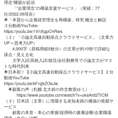
理念”構築が必須
「”企業理念”の構築支援サービス」（実績：77
社/2022.06現在）
🌟「本質から企業経営理念を再構築」研究 概念と解説
３分動画YouTube
https://youtu.be/1VnXgpChRws
（２）「小論文高速自動採点クラウドサービス」（文章力
UP＝思考力UP）
4,000字（原稿用紙5枚分）の文章が約10秒で詳細な
採点・見える化
大学入試/高校入試/就活/会社勤務等で小論文力がマス
トな時代到来
🌟日本初！【小論文高速自動採点クラウドサービス】２分
動画YouTube
https://youtu.be/kFnjjkZOeJw
🌟顧客の声（札幌 北大前の作文教室ゆう）：
https://www.youtube.com/watch?v=ukaArd2TlCM
（３）日本語（文章）に埋蔵する未知未踏の価値の発掘サ
ービス
顧客の本音・本心の掌握/採用時の素養診断/企業職場