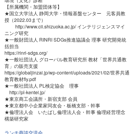
環境（文化）診断
【所属機関・加盟団体等】
★国立大学法人 静岡大学・情報基盤センター 元客員教
授（2022.03まで）
http://www.cii.shizuoka.ac.jp/ インテリジェンスマイ
ニング研究
★一般財団法人 RINRI SDGs推進協議会 理事 研究開発統
括担当
https://rinri-sdgs.org/
★一般社団法人 グローバル教育研究所 教材「世界共通教
育」の販売支援
https://globaljinzai.jp/wp-content/uploads/2021/02/世界共通
教育教材fly.pdf
★一般社団法人 PL検定協会 理事
http://pl-kentei.jp/
★東京商工会議所・新宿支部 会員
★東京都中小企業家同友会・板橋支部・幹事
★倫理法人会 いたばし倫理法人会・幹事 倫理経営理念
構築研究家
ランチ商談交流会