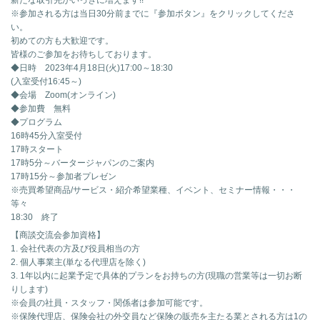
新たな取引先がいっきに増えます!!
※参加される方は当日30分前までに『参加ボタン』をクリックしてくださ
い。
初めての方も大歓迎です。
皆様のご参加をお待ちしております。
◆日時 2023年4月18日(火)17:00～18:30
(入室受付16:45～)
◆会場 Zoom(オンライン)
◆参加費 無料
◆プログラム
16時45分入室受付
17時スタート
17時5分～バータージャパンのご案内
17時15分～参加者プレゼン
※売買希望商品/サービス・紹介希望業種、イベント、セミナー情報・・・
等々
18:30 終了
【商談交流会参加資格】
1. 会社代表の方及び役員相当の方
2. 個人事業主(単なる代理店を除く)
3. 1年以内に起業予定で具体的プランをお持ちの方(現職の営業等は一切お断
りします)
※会員の社員・スタッフ・関係者は参加可能です。
※保険代理店、保険会社の外交員など保険の販売を主たる業とされる方は1の