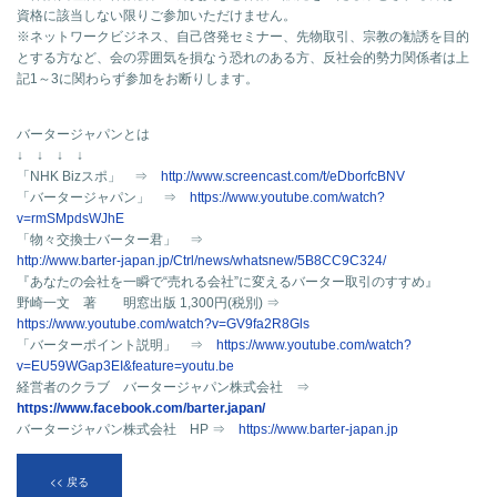
資格に該当しない限りご参加いただけません。
※ネットワークビジネス、自己啓発セミナー、先物取引、宗教の勧誘を目的
とする方など、会の雰囲気を損なう恐れのある方、反社会的勢力関係者は上
記1～3に関わらず参加をお断りします。
バータージャパンとは
↓ ↓ ↓ ↓
「NHK Bizスポ」 ⇒
http://www.screencast.com/t/eDborfcBNV
「バータージャパン」 ⇒
https://www.youtube.com/watch?
v=rmSMpdsWJhE
「物々交換士バーター君」 ⇒
http://www.barter-japan.jp/Ctrl/news/whatsnew/5B8CC9C324/
『あなたの会社を一瞬で“売れる会社”に変えるバーター取引のすすめ』
野崎一文 著 明窓出版 1,300円(税別) ⇒
https://www.youtube.com/watch?v=GV9fa2R8Gls
「バーターポイント説明」 ⇒
https://www.youtube.com/watch?
v=EU59WGap3EI&feature=youtu.be
経営者のクラブ バータージャパン株式会社 ⇒
https://www.facebook.com/barter.japan/
バータージャパン株式会社 HP ⇒
https://www.barter-japan.jp